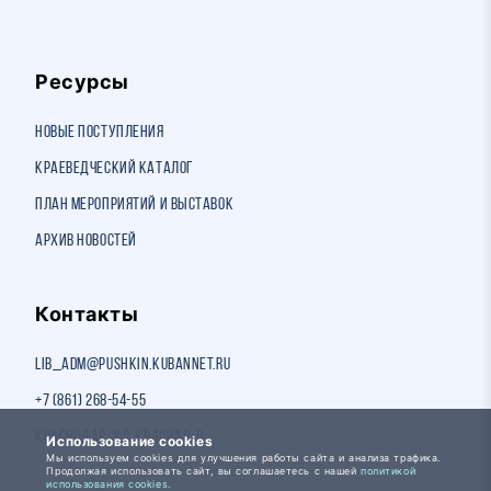
Ресурсы
Новые поступления
Краеведческий каталог
План мероприятий и выставок
Архив новостей
Контакты
lib_adm@pushkin.kubannet.ru
+7 (861) 268-54-55
Краснодар, ул. Красная, 8
Использование cookies
Мы используем cookies для улучшения работы сайта и анализа трафика.
Продолжая использовать сайт, вы соглашаетесь с нашей
политикой
использования cookies.