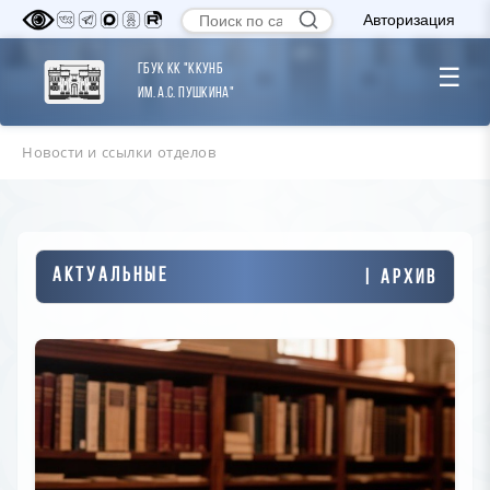
Авторизация
ГБУК КК "ККУНБ
☰
им. А.С. Пушкина"
Новости и ссылки отделов
Актуальные
| Архив