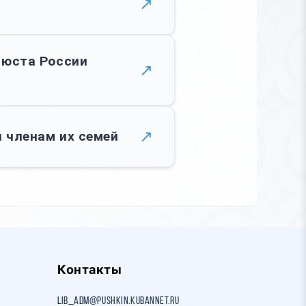
↗
нюста России
↗
↗
 членам их семей
Контакты
lib_adm@pushkin.kubannet.ru