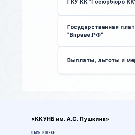
ГКУ КК "Госюрбюро КК
Государственная пла
"Вправе.РФ"
Выплаты, льготы и ме
«ККУНБ им. А.С. Пушкина»
О библиотеке