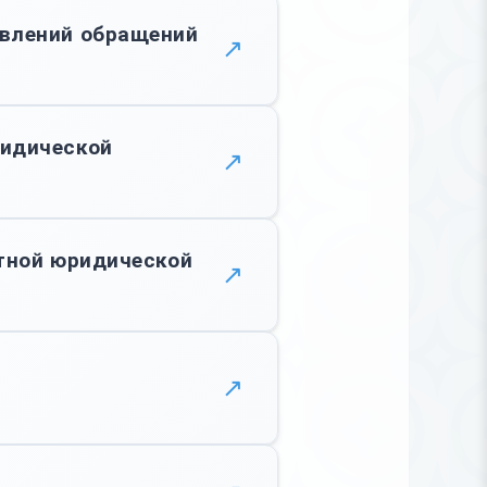
авлений обращений
↗
ридической
↗
атной юридической
↗
↗