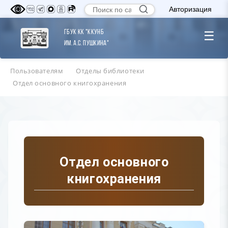
Авторизация
ГБУК КК "ККУНБ
☰
им. А.С. Пушкина"
Пользователям
Отделы библиотеки
Отдел основного книгохранения
Отдел основного
книгохранения