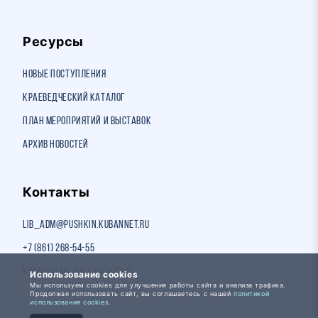
Ресурсы
Новые поступления
Краеведческий каталог
План мероприятий и выставок
Архив новостей
Контакты
lib_adm@pushkin.kubannet.ru
+7 (861) 268-54-55
Краснодар, ул. Красная, 8
Использование cookies
Мы используем cookies для улучшения работы сайта и анализа трафика.
Продолжая использовать сайт, вы соглашаетесь с нашей
политикой
использования cookies.