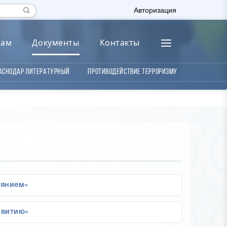
Авторизация
лам
Документы
Контакты
аснодар литературный
Противодействие терроризму
иянием»
звитию»