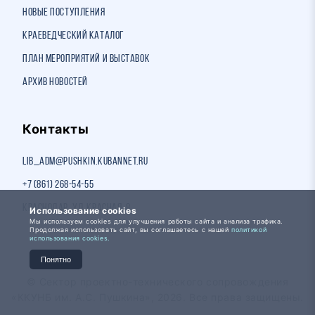
Новые поступления
Краеведческий каталог
План мероприятий и выставок
Архив новостей
Контакты
lib_adm@pushkin.kubannet.ru
+7 (861) 268-54-55
Краснодар, ул. Красная, 8
Использование cookies
Мы используем cookies для улучшения работы сайта и анализа трафика.
Продолжая использовать сайт, вы соглашаетесь с нашей
политикой
использования cookies.
Понятно
© Сектор проектно-технического сопровождения
«ККУНБ им. А.С. Пушкина», 2026. Все права защищены.