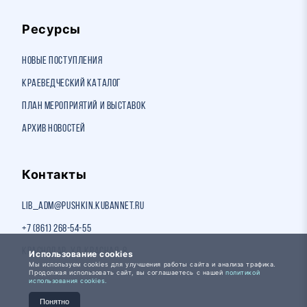
Ресурсы
Новые поступления
Краеведческий каталог
План мероприятий и выставок
Архив новостей
Контакты
lib_adm@pushkin.kubannet.ru
+7 (861) 268-54-55
Краснодар, ул. Красная, 8
Использование cookies
Мы используем cookies для улучшения работы сайта и анализа трафика.
Продолжая использовать сайт, вы соглашаетесь с нашей
политикой
использования cookies.
Понятно