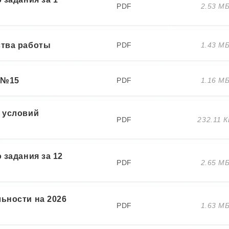
PDF
2.53 М
ства работы
PDF
1.43 М
5 №15
PDF
1.16 М
 условий
PDF
232.11 К
 задания за 12
PDF
2.65 М
ьности на 2026
PDF
1.63 М