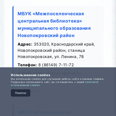
МБУК «Межпоселенческая
центральная библиотека»
муниципального образования
Новопокровский район
Адрес:
353020, Краснодарский край,
Новопокровский район, станица
Новопокровская, ул. Ленина, 78
Телефон:
8 (86149) 7-11-72
E-mail:
ccentrallibrarib@mail.ru
Использование cookies
Мы используем cookies для улучшения работы сайта и анализа трафика.
Сайт:
http://www.novоbib.ru
Продолжая использовать сайт, вы соглашаетесь с нашей
политикой
использования cookies.
ВКонтакте
Понятно
МКУК «Отрадненская