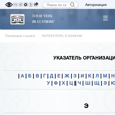
Авторизация
ГБУК КК "ККУНБ
☰
им. А.С. Пушкина"
Полезные ссылки
ЛИТЕРАТУРА О КУБАНИ
УКАЗАТЕЛЬ ОРГАНИЗАЦ
|
А
|
Б
|
В
|
Г
|
Д
|
Е
|
Ж
|
З
|
И
|
К
|
Л
|
М
|
Н
У
|
Ф
|
Х
|
Ц
||
Ч
|
Ш
|
Щ
|
Э
|
Э