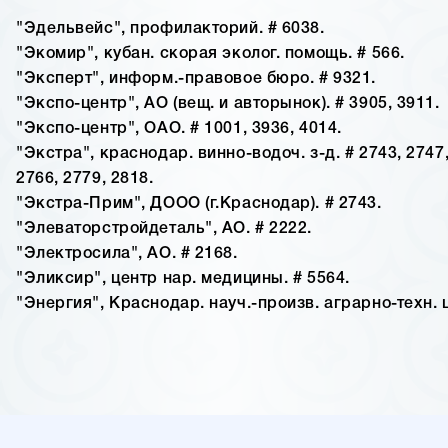
"Эдельвейс", профилакторий. # 6038.
"Экомир", кубан. скорая эколог. помощь. # 566.
"Эксперт", информ.-правовое бюро. # 9321.
"Экспо-центр", АО (вещ. и авторынок). # 3905, 3911.
"Экспо-центр", ОАО. # 1001, 3936, 4014.
"Экстра", краснодар. винно-водоч. з-д. # 2743, 2747,
2766, 2779, 2818.
"Экстра-Прим", ДООО (г.Краснодар). # 2743.
"Элеваторстройдеталь", АО. # 2222.
"Электросила", АО. # 2168.
"Эликсир", центр нар. медицины. # 5564.
"Энергия", Краснодар. науч.-произв. аграрно-техн. ц