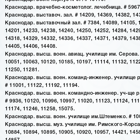
Краснодар. врачебно-косметолог. лечебница. # 5967
Краснодар. выставоч. зал. # 14209, 14369, 14382, 14
Краснодар. выставочный зал. # 7384, 14089, 14105, 
14201, 14233, 14238, 14240, 14250, 14252, 14284, 142
14318, 14329, 14332, 14336, 14337, 14371, 14379, 143
14405, 14406, 14408.
Краснодар. высш. воен. авиац. училище им. Серова. 
10051, 10063, 10120, 10185, 10197, 11114, 11132, 112
11250, 11281.
Краснодар. высш. воен. команд-инженер. училище р
# 11001, 11122, 11192, 11194.
Краснодар. высш. воен. командно-инженер. уч-ще р
# 9936, 10120, 10996, 10997, 11020, 11123, 11124, 111
11174, 11246, 11258, 15075.
Краснодар. высш. воен. училище им.Штеменко. # 100
Краснодар. высш. муз. училище им. Римского-Корса
10884, 10894, 10895, 10905, 10920, 10957, 14421, 145