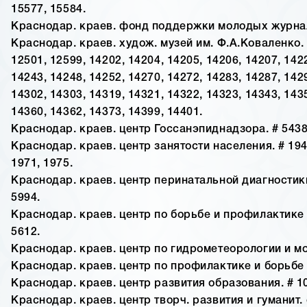
15577, 15584.
Краснодар. краев. фонд поддержки молодых журнал
Краснодар. краев. худож. музей им. Ф.А.Коваленко. 
12501, 12599, 14202, 14204, 14205, 14206, 14207, 142
14243, 14248, 14252, 14270, 14272, 14283, 14287, 142
14302, 14303, 14319, 14321, 14322, 14323, 14343, 143
14360, 14362, 14373, 14399, 14401.
Краснодар. краев. центр Госсанэпиднадзора. # 5438,
Краснодар. краев. центр занятости населения. # 1945
1971, 1975.
Краснодар. краев. центр перинатальной диагностики.
5994.
Краснодар. краев. центр по борьбе и профилактике
5612.
Краснодар. краев. центр по гидрометеорологии и мон
Краснодар. краев. центр по профилактике и борьбе
Краснодар. краев. центр развития образования. # 1
Краснодар. краев. центр творч. развития и гуманит.