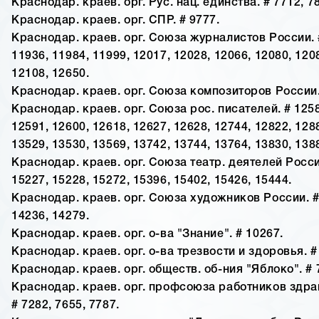
Краснодар. краев. орг. Рус. нац. единства. # 7712, 7
Краснодар. краев. орг. СПР. # 9777.
Краснодар. краев. орг. Союза журналистов России. #
11936, 11984, 11999, 12017, 12028, 12066, 12080, 120
12108, 12650.
Краснодар. краев. орг. Союза композиторов России.
Краснодар. краев. орг. Союза рос. писателей. # 1258
12591, 12600, 12618, 12627, 12628, 12744, 12822, 128
13529, 13530, 13569, 13742, 13744, 13764, 13830, 138
Краснодар. краев. орг. Союза театр. деятелей Росси
15227, 15228, 15272, 15396, 15402, 15426, 15444.
Краснодар. краев. орг. Союза художников России. #
14236, 14279.
Краснодар. краев. орг. о-ва "Знание". # 10267.
Краснодар. краев. орг. о-ва трезвости и здоровья. #
Краснодар. краев. орг. обществ. об-ния "Яблоко". # 
Краснодар. краев. орг. профсоюза работников здр
# 7282, 7655, 7787.