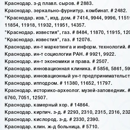
Краснодар. з-д плавл. сыров. # 2883.
Краснодар. зеркально-фурнитур. комбинат. # 2482.
"Краснодар. изв.", изд. дом. # 7414, 9944, 9996, 1151
11854, 11918, 11932, 11951, 14357.
"Краснодар. известия", газ. # 8484, 11870, 11915, 12
"Краснодар. известия", газ. # 12076.
Краснодар. ин-т маркетинга и информ. технологий. #
Краснодар. ин-т социологии РАН. # 9921, 9922.
Краснодар. ин-т экономики и права. # 2507.
Краснодар. инновационная клиника. # 5856, 5861, 59
Краснодар. инновационный ун-т предпринимательств
Краснодар. ипподром. # 11380, 11652, 11797.
Краснодар. историко-археолог. музей-заповедник. #
6760, 7051, 12507.
Краснодар. камерный хор. # 14864.
Краснодар. кирпич. з-д. # 2293, 2310, 2315, 2316, 232
Краснодар. кислород. з-д. # 2330, 2390.
Краснодар. клин. ж-д больница. # 5710.