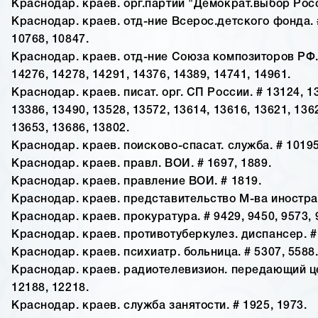
Краснодар. краев. орг.партии "Демократ.выбор Росс
Краснодар. краев. отд-ние Всерос.детского фонда. #
10768, 10847.
Краснодар. краев. отд-ние Союза композиторов РФ. 
14276, 14278, 14291, 14376, 14389, 14741, 14961.
Краснодар. краев. писат. орг. СП России. # 13124, 1
13386, 13490, 13528, 13572, 13614, 13616, 13621, 136
13653, 13686, 13802.
Краснодар. краев. поисково-спасат. служба. # 10195
Краснодар. краев. правл. ВОИ. # 1697, 1889.
Краснодар. краев. правление ВОИ. # 1819.
Краснодар. краев. представительство М-ва иностран
Краснодар. краев. прокуратура. # 9429, 9450, 9573, 
Краснодар. краев. противотуберкулез. диспансер. # 
Краснодар. краев. психиатр. больница. # 5307, 5588
Краснодар. краев. радиотелевизион. передающий це
12188, 12218.
Краснодар. краев. служба занятости. # 1925, 1973.