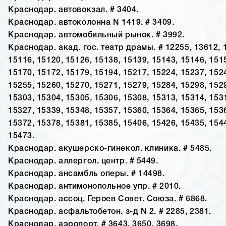
Краснодар. автовокзал. # 3404.
Краснодар. автоколонна N 1419. # 3409.
Краснодар. автомобильный рынок. # 3992.
Краснодар. акад. гос. театр драмы. # 12255, 13612, 
15116, 15120, 15126, 15138, 15139, 15143, 15146, 151
15170, 15172, 15179, 15194, 15217, 15224, 15237, 152
15255, 15260, 15270, 15271, 15279, 15284, 15298, 152
15303, 15304, 15305, 15306, 15308, 15313, 15314, 153
15327, 15339, 15348, 15357, 15360, 15364, 15365, 153
15372, 15378, 15381, 15385, 15406, 15426, 15435, 154
15473.
Краснодар. акушерско-гинекол. клиника. # 5485.
Краснодар. аллергол. центр. # 5449.
Краснодар. ансамбль оперы. # 14498.
Краснодар. антимонопольное упр. # 2010.
Краснодар. ассоц. Героев Совет. Союза. # 6868.
Краснодар. асфальтобетон. з-д N 2. # 2285, 2381.
Краснодар. аэропорт. # 3643, 3650, 3698.