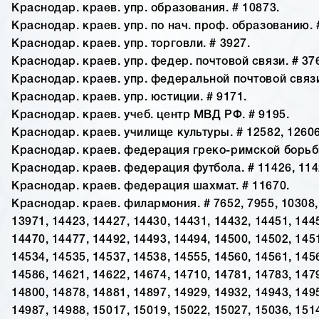
Краснодар. краев. упр. образования. # 10873.
Краснодар. краев. упр. по нач. проф. образованию. 
Краснодар. краев. упр. торговли. # 3927.
Краснодар. краев. упр. федер. почтовой связи. # 37
Краснодар. краев. упр. федеральной почтовой связи
Краснодар. краев. упр. юстиции. # 9171.
Краснодар. краев. учеб. центр МВД РФ. # 9195.
Краснодар. краев. училище культуры. # 12582, 12606
Краснодар. краев. федерация греко-римской борьбы
Краснодар. краев. федерация футбола. # 11426, 114
Краснодар. краев. федерация шахмат. # 11670.
Краснодар. краев. филармония. # 7652, 7955, 10308,
13971, 14423, 14427, 14430, 14431, 14432, 14451, 144
14470, 14477, 14492, 14493, 14494, 14500, 14502, 145
14534, 14535, 14537, 14538, 14555, 14560, 14561, 145
14586, 14621, 14622, 14674, 14710, 14781, 14783, 147
14800, 14878, 14881, 14897, 14929, 14932, 14943, 149
14987, 14988, 15017, 15019, 15022, 15027, 15036, 151