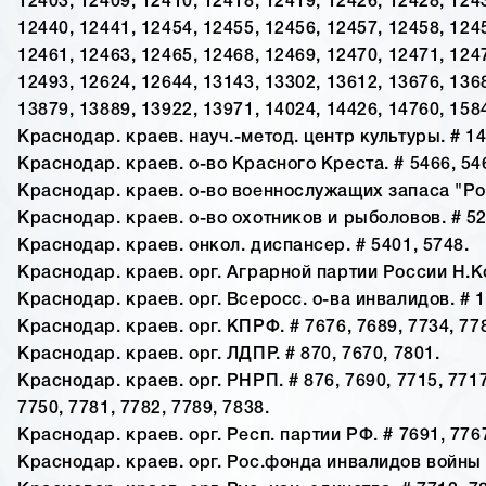
12403, 12409, 12410, 12418, 12419, 12426, 12428, 124
12440, 12441, 12454, 12455, 12456, 12457, 12458, 124
12461, 12463, 12465, 12468, 12469, 12470, 12471, 124
12493, 12624, 12644, 13143, 13302, 13612, 13676, 136
13879, 13889, 13922, 13971, 14024, 14426, 14760, 158
Краснодар. краев. науч.-метод. центр культуры. # 14
Краснодар. краев. о-во Красного Креста. # 5466, 54
Краснодар. краев. о-во военнослужащих запаса "Род
Краснодар. краев. о-во охотников и рыболовов. # 52
Краснодар. краев. онкол. диспансер. # 5401, 5748.
Краснодар. краев. орг. Аграрной партии России Н.Ко
Краснодар. краев. орг. Всеросс. о-ва инвалидов. # 1
Краснодар. краев. орг. КПРФ. # 7676, 7689, 7734, 778
Краснодар. краев. орг. ЛДПР. # 870, 7670, 7801.
Краснодар. краев. орг. РНРП. # 876, 7690, 7715, 7717
7750, 7781, 7782, 7789, 7838.
Краснодар. краев. орг. Респ. партии РФ. # 7691, 776
Краснодар. краев. орг. Рос.фонда инвалидов войны 