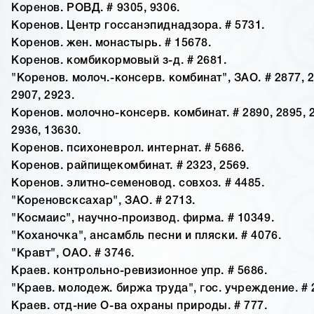
Коренов. РОВД. # 9305, 9306.
Коренов. Центр госсанэпиднадзора. # 5731.
Коренов. жен. монастырь. # 15678.
Коренов. комбикормовый з-д. # 2681.
"Коренов. молоч.-консерв. комбинат", ЗАО. # 2877, 2
2907, 2923.
Коренов. молочно-консерв. комбинат. # 2890, 2895, 2
2936, 13630.
Коренов. психоневрол. интернат. # 5686.
Коренов. райпищекомбинат. # 2323, 2569.
Коренов. элитно-семеновод. совхоз. # 4485.
"Кореновсксахар", ЗАО. # 2713.
"Космаис", научно-производ. фирма. # 10349.
"Коханочка", ансамбль песни и пляски. # 4076.
"Кравт", ОАО. # 3746.
Краев. контрольно-ревизионное упр. # 5686.
"Краев. молодеж. биржа труда", гос. учреждение. # 
Краев. отд-ние О-ва охраны природы. # 777.