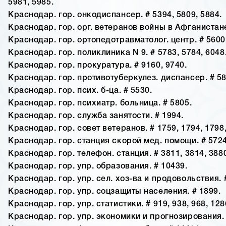
5981, 5985.
Краснодар. гор. онкодиспансер. # 5394, 5809, 5884.
Краснодар. гор. орг. ветеранов войны в Афганистане
Краснодар. гор. ортопедотравматолог. центр. # 5600
Краснодар. гор. поликлиника N 9. # 5783, 5784, 6048
Краснодар. гор. прокуратура. # 9160, 9740.
Краснодар. гор. противотуберкулез. диспансер. # 58
Краснодар. гор. псих. б-ца. # 5530.
Краснодар. гор. психиатр. больница. # 5805.
Краснодар. гор. служба занятости. # 1994.
Краснодар. гор. совет ветеранов. # 1759, 1794, 1798,
Краснодар. гор. станция скорой мед. помощи. # 5724
Краснодар. гор. телефон. станция. # 3811, 3814, 388
Краснодар. гор. упр. образования. # 10439.
Краснодар. гор. упр. сел. хоз-ва и продовольствия. 
Краснодар. гор. упр. соцзащиты населения. # 1899.
Краснодар. гор. упр. статистики. # 919, 938, 968, 128
Краснодар. гор. упр. экономики и прогнозирования. 