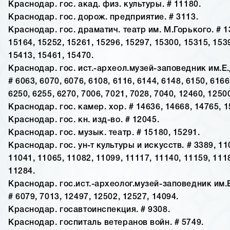
Краснодар. гос. акад. физ. культуры. # 11180.
Краснодар. гос. дорож. предприятие. # 3113.
Краснодар. гос. драматич. театр им. М.Горького. # 1
15164, 15252, 15261, 15296, 15297, 15300, 15315, 153
15413, 15461, 15470.
Краснодар. гос. ист.-археол.музей-заповедник им.Е
# 6063, 6070, 6076, 6108, 6116, 6144, 6148, 6150, 6166
6250, 6255, 6270, 7006, 7021, 7028, 7040, 12460, 1250
Краснодар. гос. камер. хор. # 14636, 14668, 14765, 1
Краснодар. гос. кн. изд-во. # 12045.
Краснодар. гос. музык. театр. # 15180, 15291.
Краснодар. гос. ун-т культуры и искусств. # 3389, 11
11041, 11065, 11082, 11099, 11117, 11140, 11159, 111
11284.
Краснодар. гос.ист.-археолог.музей-заповедник им.
# 6079, 7013, 12497, 12502, 12527, 14094.
Краснодар. госавтоинспекция. # 9308.
Краснодар. госпиталь ветеранов войн. # 5749.