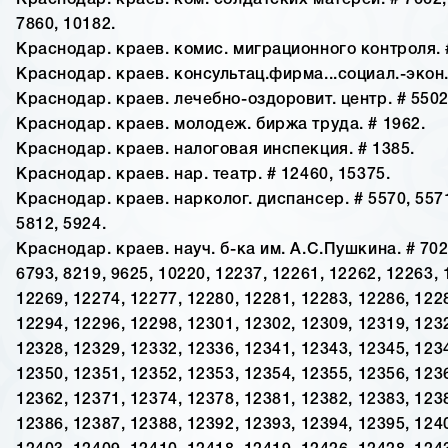
Краснодар. краев. ком. солдатских матерей. # 7662,
7860, 10182.
Краснодар. краев. комис. миграционного контроля. 
Краснодар. краев. консультац.фирма...социал.-экон. 
Краснодар. краев. лечебно-оздоровит. центр. # 5502
Краснодар. краев. молодеж. биржа труда. # 1962.
Краснодар. краев. налоговая инспекция. # 1385.
Краснодар. краев. нар. театр. # 12460, 15375.
Краснодар. краев. нарколог. диспансер. # 5570, 5571
5812, 5924.
Краснодар. краев. науч. б-ка им. А.С.Пушкина. # 702
6793, 8219, 9625, 10220, 12237, 12261, 12262, 12263, 
12269, 12274, 12277, 12280, 12281, 12283, 12286, 122
12294, 12296, 12298, 12301, 12302, 12309, 12319, 123
12328, 12329, 12332, 12336, 12341, 12343, 12345, 123
12350, 12351, 12352, 12353, 12354, 12355, 12356, 123
12362, 12371, 12374, 12378, 12381, 12382, 12383, 123
12386, 12387, 12388, 12392, 12393, 12394, 12395, 124