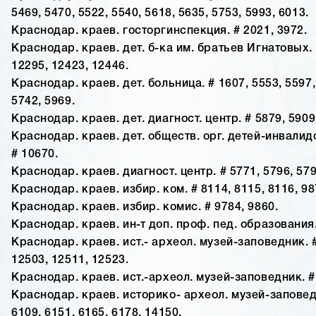
5469, 5470, 5522, 5540, 5618, 5635, 5753, 5993, 6013.
Краснодар. краев. госторгинспекция. # 2021, 3972.
Краснодар. краев. дет. б-ка им. братьев Игнатовых. 
12295, 12423, 12446.
Краснодар. краев. дет. больница. # 1607, 5553, 5597,
5742, 5969.
Краснодар. краев. дет. диагност. центр. # 5879, 5909
Краснодар. краев. дет. обществ. орг. детей-инвалид
# 10670.
Краснодар. краев. диагност. центр. # 5771, 5796, 579
Краснодар. краев. избир. ком. # 8114, 8115, 8116, 98
Краснодар. краев. избир. комис. # 9784, 9860.
Краснодар. краев. ин-т доп. проф. пед. образования.
Краснодар. краев. ист.- археол. музей-заповедник. #
12503, 12511, 12523.
Краснодар. краев. ист.-археол. музей-заповедник. #
Краснодар. краев. историко- археол. музей-заповедн
6109, 6151, 6165, 6178, 14150.