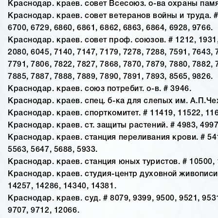
Краснодар. краев. совет Всесоюз. о-ва охраны памят
Краснодар. краев. совет ветеранов войны и труда. #
6700, 6729, 6860, 6861, 6862, 6863, 6864, 6928, 9766.
Краснодар. краев. совет проф. союзов. # 1212, 1931,
2080, 6045, 7140, 7147, 7179, 7278, 7288, 7591, 7643, 
7791, 7806, 7822, 7827, 7868, 7870, 7879, 7880, 7882, 
7885, 7887, 7888, 7889, 7890, 7891, 7893, 8565, 9826.
Краснодар. краев. союз потребит. о-в. # 3946.
Краснодар. краев. спец. б-ка для слепых им. А.П.Че
Краснодар. краев. спорткомитет. # 11419, 11522, 116
Краснодар. краев. ст. защиты растений. # 4983, 4997
Краснодар. краев. станция переливания крови. # 541
5563, 5647, 5688, 5933.
Краснодар. краев. станция юных туристов. # 10500, 
Краснодар. краев. студия-центр духовной живописи 
14257, 14286, 14340, 14381.
Краснодар. краев. суд. # 8079, 9399, 9500, 9521, 9531
9707, 9712, 12066.