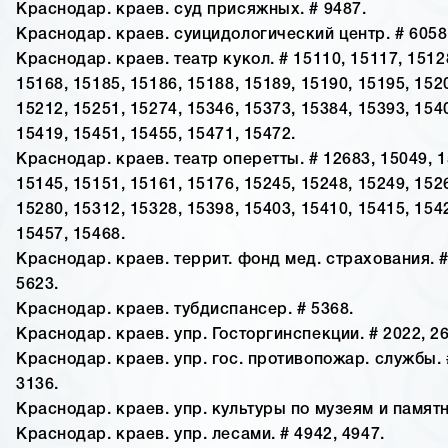
Краснодар. краев. суд присяжных. # 9487.
Краснодар. краев. суицидологический центр. # 6058
Краснодар. краев. театр кукол. # 15110, 15117, 1512
15168, 15185, 15186, 15188, 15189, 15190, 15195, 152
15212, 15251, 15274, 15346, 15373, 15384, 15393, 154
15419, 15451, 15455, 15471, 15472.
Краснодар. краев. театр оперетты. # 12683, 15049, 1
15145, 15151, 15161, 15176, 15245, 15248, 15249, 152
15280, 15312, 15328, 15398, 15403, 15410, 15415, 154
15457, 15468.
Краснодар. краев. террит. фонд мед. страхования. #
5623.
Краснодар. краев. тубдиспансер. # 5368.
Краснодар. краев. упр. Госторгинспекции. # 2022, 26
Краснодар. краев. упр. гос. противопожар. службы. 
3136.
Краснодар. краев. упр. культуры по музеям и памятн
Краснодар. краев. упр. лесами. # 4942, 4947.