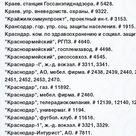
Краев. станция Госсанэпиднадзора. # 5428.
Краев. упр. вневедомств. охраны. # 9322.
"Крайжилкоммунпроект", проектный ин-т. # 3153.
Крансодар. гор. упр. соц. защиты населения. # 1915.
Красндар. ком. по здравоохранению и социал. защит
"Красноармейский", РГПЗ. # 4640.
"Красноармейский", госплемзавод. # 4498.
"Красноармейский", рисосовхоз. # 4545.
"Краснодар -I", ж.-д. вокзал. # 3311, 3341.
"Краснодар", АО, мебел. фирма. # 2438, 2439, 2440, 
2451, 2452, 2453, 2470.
"Краснодар", газ. # 11892.
"Краснодар", мебел. фирма. # 2460.
"Краснодар", телерадиокомпания. # 12139, 12140, 1
"Краснодар", универмаг. # 1194.
"Краснодар", футбол. клуб. # 11616.
"Краснодар-1", ж.-д. вокзал. # 3321, 3329.
"Краснодар-Интурист", АО. # 7811.