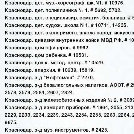
Краснодар. дет. муз.-хореограф. шк.N1. # 10976.
Краснодар. дет. поликлиника № 1. # 5692, 5702.
Краснодар. дет. специализир. соматич. больница. # 
Краснодар. дет. худож. школа N 1. # 10711, 14235.
Краснодар. дет. эксперимент. школа народ. искусств
Краснодар. дивизия внутренних войск МВД РФ. # 10
Краснодар. дом офицеров. # 9962.
Краснодар. дом ребенка. # 10531.
Краснодар. дошк. метод. центр. # 10529.
Краснодар. епархия. # 10639, 15819.
Краснодар. з-д "Нефтемаш". # 2270.
Краснодар. з-д безалкогольных напитков, АООТ. # 25
2578, 2579, 2584, 2607, 2824.
Краснодар. з-д железобетонных изделий № 2. # 308
Краснодар. з-д измерит. приборов. # 1964, 2055, 2135
2229, 2233, 2234, 2239, 2243, 2254, 2255, 2263, 2264, 
9675.
Краснодар. з-д муз. инструментов. # 2425.