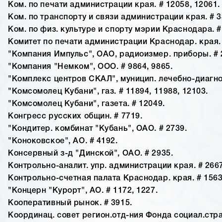
Ком. по печати администрации края. # 12058, 12061.
Ком. по транспорту и связи администрации края. # 33
Ком. по физ. культуре и спорту мэрии Краснодара. #
Комитет по печати администрации Краснодар. края. 
"Компания Импульс", ОАО, радиоизмер. приборы. # 
"Компания "Немком", ООО. # 9864, 9865.
"Комплекс центров СКАЛ", муницип. лечебно-диагнос
"Комсомолец Кубани", газ. # 11894, 11988, 12103.
"Комсомолец Кубани", газета. # 12049.
Конгресс русских общин. # 7719.
"Кондитер. комбинат "Кубань", ОАО. # 2739.
"Коноковское", АО. # 4192.
Консервный з-д "Динской", ОАО. # 2935.
Контрольно-аналит. упр. администрации края. # 2667
Контрольно-счетная палата Краснодар. края. # 1563,
"Концерн "Курорт", АО. # 1172, 1227.
Кооперативный рынок. # 3915.
Координац. совет регион.отд-ния Фонда социал.стра