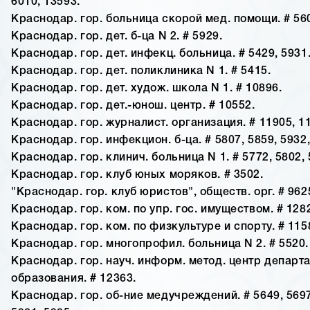
6010, 13593.
Краснодар. гор. больница скорой мед. помощи. # 56
Краснодар. гор. дет. б-ца N 2. # 5929.
Краснодар. гор. дет. инфекц. больница. # 5429, 5931
Краснодар. гор. дет. поликлиника N 1. # 5415.
Краснодар. гор. дет. худож. школа N 1. # 10896.
Краснодар. гор. дет.-юнош. центр. # 10552.
Краснодар. гор. журналист. организация. # 11905, 1
Краснодар. гор. инфекцион. б-ца. # 5807, 5859, 5932,
Краснодар. гор. клинич. больница N 1. # 5772, 5802, 
Краснодар. гор. клуб юных моряков. # 3502.
"Краснодар. гор. клуб юристов", обществ. орг. # 962
Краснодар. гор. ком. по упр. гос. имуществом. # 128
Краснодар. гор. ком. по физкультуре и спорту. # 115
Краснодар. гор. многопрофил. больница N 2. # 5520.
Краснодар. гор. науч. информ. метод. центр департ
образования. # 12363.
Краснодар. гор. об-ние медучреждений. # 5649, 5697