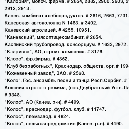
"Калория", молоч. фирма. # 2854, 2882, 2900, 2903, 2
2912, 2913.
Канев. комбинат хлебопродуктов. # 2616, 2663, 7731
Каневская автоколонна N 1483. # 3402.
Каневский агролицей. # 4255, 10951.
"Каневский", мясоптицекомбинат. # 2854.
Каспийский трубопровод. консорциум. # 1633, 2972, 
"Кларисса", АО, строит. компания. # 3176.
"Клосс", фр.фирма. # 4362.
"Клуб безработных", Краснодар. обществ. орг. # 199
"Кожевенный завод", ЗАО. # 2560.
"Коло", Гос. ансамбль песни и танца Респ.Сербия. # 
Колония строгого режима, (пос.Двубратский Усть-Лаб
# 9348.
"Колос", АО (Канев. р-н). # 4499.
"Колос", краснодар. футбол. клуб. # 11747.
"Колос", племзавод. # 4824.
"Колос", сельхозпредприятие (Канев. р-н). # 4490.