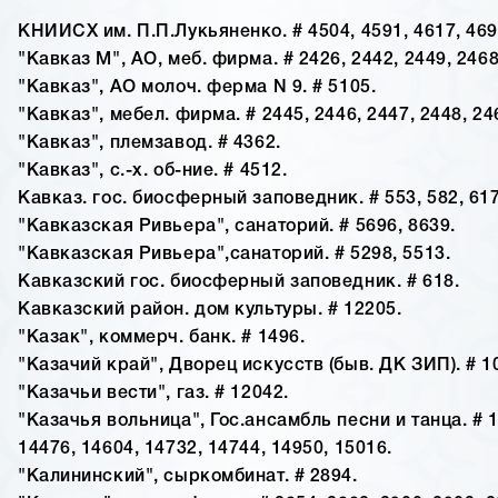
КНИИСХ им. П.П.Лукьяненко. # 4504, 4591, 4617, 4690
"Кавказ М", АО, меб. фирма. # 2426, 2442, 2449, 2468
"Кавказ", АО молоч. ферма N 9. # 5105.
"Кавказ", мебел. фирма. # 2445, 2446, 2447, 2448, 24
"Кавказ", племзавод. # 4362.
"Кавказ", с.-х. об-ние. # 4512.
Кавказ. гос. биосферный заповедник. # 553, 582, 617
"Кавказская Ривьера", санаторий. # 5696, 8639.
"Кавказская Ривьера",санаторий. # 5298, 5513.
Кавказский гос. биосферный заповедник. # 618.
Кавказский район. дом культуры. # 12205.
"Казак", коммерч. банк. # 1496.
"Казачий край", Дворец искусств (быв. ДК ЗИП). # 1
"Казачьи вести", газ. # 12042.
"Казачья вольница", Гос.ансамбль песни и танца. # 1
14476, 14604, 14732, 14744, 14950, 15016.
"Калининский", сыркомбинат. # 2894.