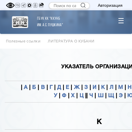
Авторизация
ГБУК КК "ККУНБ
☰
им. А.С. Пушкина"
Полезные ссылки
ЛИТЕРАТУРА О КУБАНИ
УКАЗАТЕЛЬ ОРГАНИЗАЦ
|
А
|
Б
|
В
|
Г
|
Д
|
Е
|
Ж
|
З
|
И
|
К
|
Л
|
М
|
Н
У
|
Ф
|
Х
|
Ц
||
Ч
|
Ш
|
Щ
|
Э
|
К