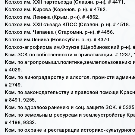
Колхоз им. XXII партсъезда (Славян. р-н). # 4471.
Колхоз им. Кирова (Коренов. р-н). # 4762.
Колхоз им. Ленина (Крым. р-н). # 4862.
Колхоз им. ХХII съезда КПСС (Славян. р-н). # 4518.
Колхоз им. Чапаева ( Старомин. р-н). # 4456.
Колхоз им.Ленина (Новокубан. р-н). # 4370.
Колхоз-агрофирма им.Фрунзе (Щербиновский р-н). #
Ком. ЗСК по собственности и приватизации. # 1237, 
Ком. по агропромышл.политике,землепользованию и
# 4029.
Ком. по виноградарству и алкогол. пром-сти админи
# 2749.
Ком. по законодательству и правовой помощи Красн
# 8491, 9255.
Ком. по здравоохранению и соц. защите ЗСК. # 5325
Ком. по земельным ресурсам и землеустройству Кра
# 4198, 9332.
Ком. по охране и реставрации историко-культурного