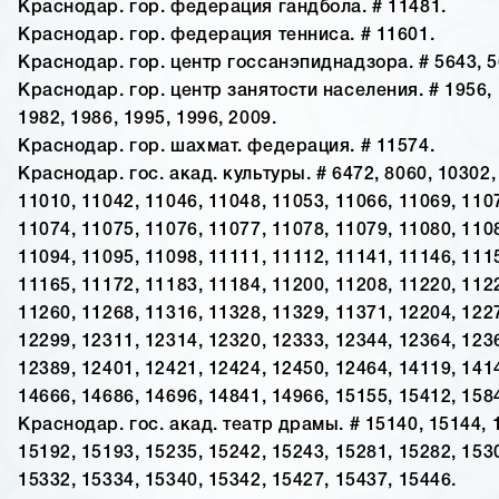
Краснодар. гор. федерация гандбола. # 11481.
Краснодар. гор. федерация тенниса. # 11601.
Краснодар. гор. центр госсанэпиднадзора. # 5643, 5
Краснодар. гор. центр занятости населения. # 1956, 
1982, 1986, 1995, 1996, 2009.
Краснодар. гор. шахмат. федерация. # 11574.
Краснодар. гос. акад. культуры. # 6472, 8060, 10302,
11010, 11042, 11046, 11048, 11053, 11066, 11069, 110
11074, 11075, 11076, 11077, 11078, 11079, 11080, 110
11094, 11095, 11098, 11111, 11112, 11141, 11146, 111
11165, 11172, 11183, 11184, 11200, 11208, 11220, 112
11260, 11268, 11316, 11328, 11329, 11371, 12204, 122
12299, 12311, 12314, 12320, 12333, 12344, 12364, 123
12389, 12401, 12421, 12424, 12450, 12464, 14119, 141
14666, 14686, 14696, 14841, 14966, 15155, 15412, 158
Краснодар. гос. акад. театр драмы. # 15140, 15144, 
15192, 15193, 15235, 15242, 15243, 15281, 15282, 153
15332, 15334, 15340, 15342, 15427, 15437, 15446.