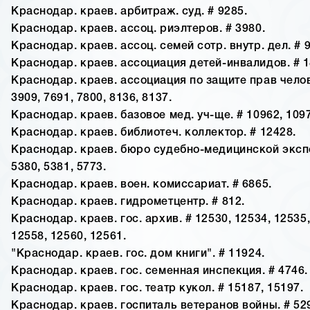
Краснодар. краев. арбитраж. суд. # 9285.
Краснодар. краев. ассоц. риэлтеров. # 3980.
Краснодар. краев. ассоц. семей сотр. внутр. дел. # 
Краснодар. краев. ассоциация детей-инвалидов. # 1
Краснодар. краев. ассоциация по защите прав челове
3909, 7691, 7800, 8136, 8137.
Краснодар. краев. базовое мед. уч-ще. # 10962, 109
Краснодар. краев. библиотеч. коллектор. # 12428.
Краснодар. краев. бюро судебно-медицинской экспе
5380, 5381, 5773.
Краснодар. краев. воен. комиссариат. # 6865.
Краснодар. краев. гидрометцентр. # 812.
Краснодар. краев. гос. архив. # 12530, 12534, 12535,
12558, 12560, 12561.
"Краснодар. краев. гос. дом книги". # 11924.
Краснодар. краев. гос. семенная инспекция. # 4746.
Краснодар. краев. гос. театр кукол. # 15187, 15197.
Краснодар. краев. госпиталь ветеранов войны. # 529